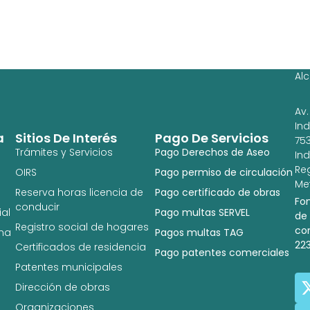
Ag
Ig
Al
Av.
In
a
Sitios De Interés
Pago De Servicios
753
Trámites y Servicios
Pago Derechos de Aseo
In
Re
OIRS
Pago permiso de circulación
Met
Reserva horas licencia de
Pago certificado de obras
Fo
conducir
al
Pago multas SERVEL
de
Registro social de hogares
co
na
Pagos multas TAG
22
Certificados de residencia
Pago patentes comerciales
Patentes municipales
Dirección de obras
Organizaciones