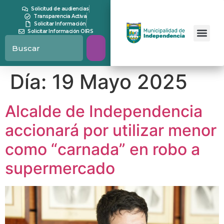
contenido
Solicitud de audiencias
Transparencia Activa
Solicitar Información
Solicitar Información OIRS
Día:
19 Mayo 2025
Alcalde de Independencia
accionará por utilizar menor
como “carnada” en robo a
supermercado