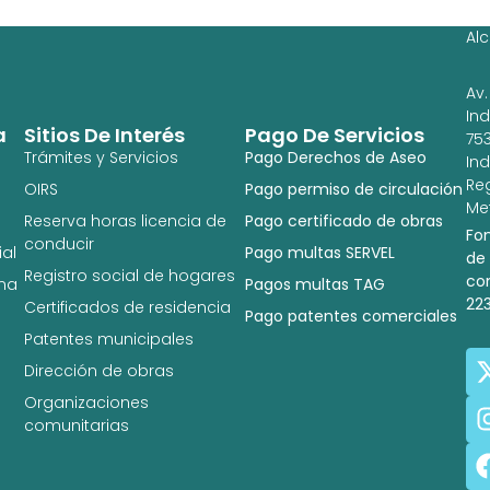
Ig
Al
Av.
In
a
Sitios De Interés
Pago De Servicios
753
Trámites y Servicios
Pago Derechos de Aseo
In
Re
OIRS
Pago permiso de circulación
Met
Reserva horas licencia de
Pago certificado de obras
Fo
conducir
al
Pago multas SERVEL
de
Registro social de hogares
co
na
Pagos multas TAG
22
Certificados de residencia
Pago patentes comerciales
Patentes municipales
Dirección de obras
Organizaciones
comunitarias