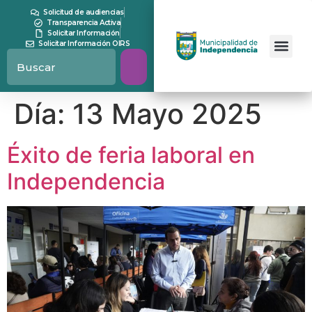
contenido
Solicitud de audiencias
Transparencia Activa
Solicitar Información
Solicitar Información OIRS
Día:
13 Mayo 2025
Éxito de feria laboral en
Independencia