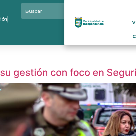
ción
V
C
a su gestión con foco en Segur