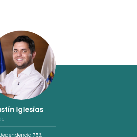
stín Iglesias
de
ndependencia 753,