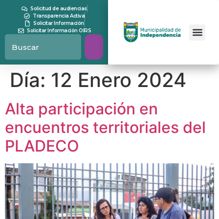
contenido
Solicitud de audiencias
Transparencia Activa
Solicitar Información
Solicitar Información OIRS
Día:
12 Enero 2024
Alta participación en
encuentros territoriales del
PLADECO