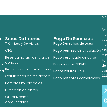
Ag
Ig
Al
Av.
In
a
Sitios De Interés
Pago De Servicios
753
Trámites y Servicios
Pago Derechos de Aseo
In
Re
OIRS
Pago permiso de circulación
Met
Reserva horas licencia de
Pago certificado de obras
Fo
conducir
al
Pago multas SERVEL
de
Registro social de hogares
co
na
Pagos multas TAG
22
Certificados de residencia
Pago patentes comerciales
Patentes municipales
Dirección de obras
Organizaciones
comunitarias