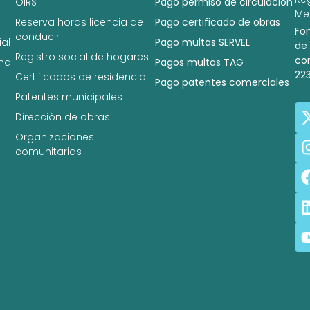
OIRS
Pago permiso de circulación
Met
Reserva horas licencia de
Pago certificado de obras
Fo
conducir
al
Pago multas SERVEL
de
Registro social de hogares
co
na
Pagos multas TAG
22
Certificados de residencia
Pago patentes comerciales
Patentes municipales
Dirección de obras
Organizaciones
comunitarias