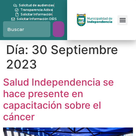
contenido
Solicitud de audiencias
Transparencia Activa
Solicitar Información
Solicitar Información OIRS
Día:
30 Septiembre
2023
Salud Independencia se
hace presente en
capacitación sobre el
cáncer