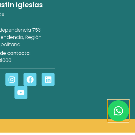
stín Iglesias
de
ndependencia 753,
endencia, Región
politana.
de contacto:
31000