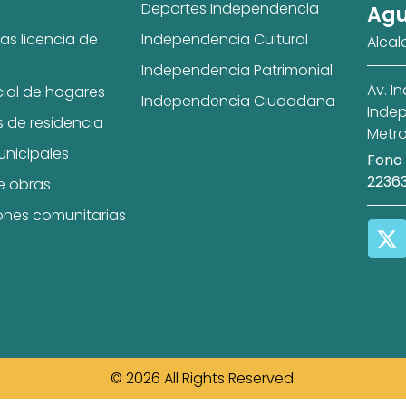
Deportes Independencia
Agu
as licencia de
Independencia Cultural
Alcal
Independencia Patrimonial
Av. I
cial de hogares
Independencia Ciudadana
Indep
s de residencia
Metro
unicipales
Fono 
2236
e obras
ones comunitarias
© 2026 All Rights Reserved.