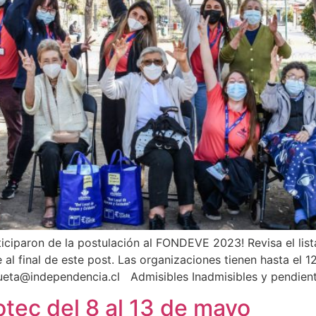
ticiparon de la postulación al FONDEVE 2023! Revisa el lis
 al final de este post. Las organizaciones tienen hasta el
icueta@independencia.cl Admisibles Inadmisibles y pendien
otec del 8 al 13 de mayo