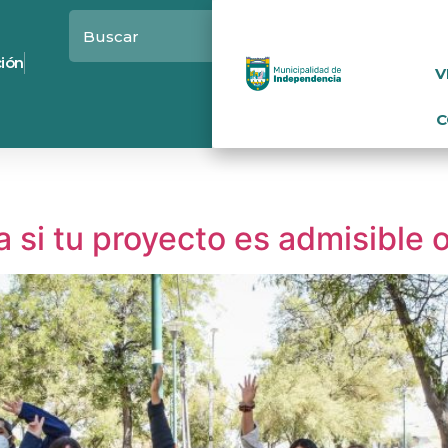
ción
V
C
si tu proyecto es admisible o