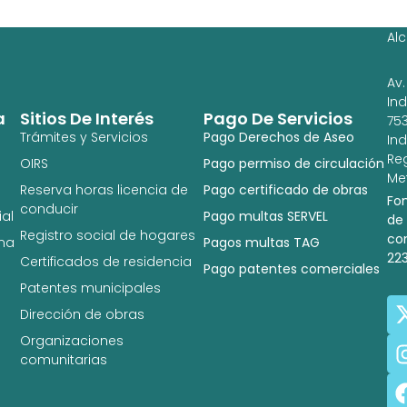
Ig
Al
Av.
In
a
Sitios De Interés
Pago De Servicios
753
Trámites y Servicios
Pago Derechos de Aseo
In
Re
OIRS
Pago permiso de circulación
Met
Reserva horas licencia de
Pago certificado de obras
Fo
conducir
al
Pago multas SERVEL
de
Registro social de hogares
co
na
Pagos multas TAG
22
Certificados de residencia
Pago patentes comerciales
Patentes municipales
Dirección de obras
Organizaciones
comunitarias