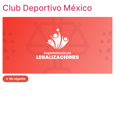
Club Deportivo México
✗ No vigente
Ag