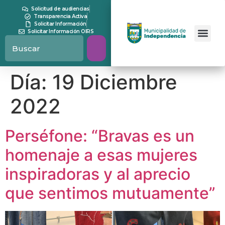
contenido
Solicitud de audiencias
Transparencia Activa
Solicitar Información
Solicitar Información OIRS
Día:
19 Diciembre
2022
Perséfone: “Bravas es un
homenaje a esas mujeres
inspiradoras y al aprecio
que sentimos mutuamente”