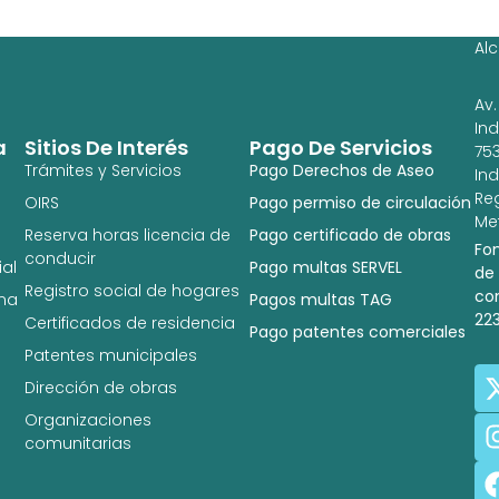
Ig
Al
Av.
In
a
Sitios De Interés
Pago De Servicios
753
Trámites y Servicios
Pago Derechos de Aseo
In
Re
OIRS
Pago permiso de circulación
Met
Reserva horas licencia de
Pago certificado de obras
Fo
conducir
al
Pago multas SERVEL
de
Registro social de hogares
co
na
Pagos multas TAG
22
Certificados de residencia
Pago patentes comerciales
Patentes municipales
Dirección de obras
Organizaciones
comunitarias