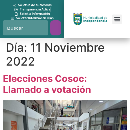
contenido
Solicitud de audiencias
Transparencia Activa
Solicitar Información
Solicitar Información OIRS
Día:
11 Noviembre
2022
Elecciones Cosoc:
Llamado a votación