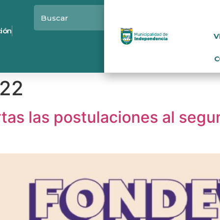
ción
V
C
022
tas las postulaciones al segu