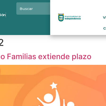
ción
V
C
2
o Familias extiende plazo