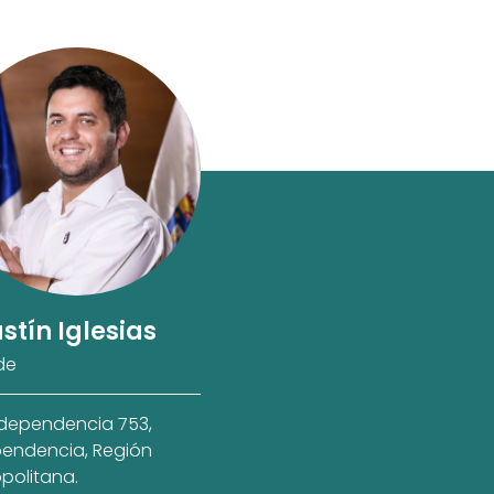
stín Iglesias
de
ndependencia 753,
endencia, Región
politana.