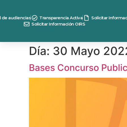
contenido
d de audiencias
Transparencia Activa
Solicitar Informa
Solicitar Información OIRS
Día:
30 Mayo 202
Bases Concurso Public