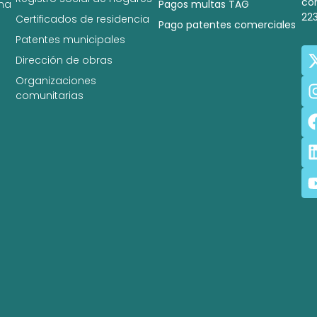
co
na
Pagos multas TAG
22
Certificados de residencia
Pago patentes comerciales
Patentes municipales
Dirección de obras
Organizaciones
comunitarias