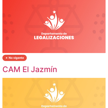
✗ No vigente
CAM El Jazmín