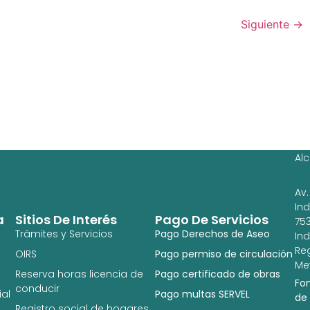
Siguiente
→
Ag
Ig
Al
Av.
In
a
Sitios De Interés
Pago De Servicios
753
Trámites y Servicios
Pago Derechos de Aseo
In
Re
OIRS
Pago permiso de circulación
Met
Reserva horas licencia de
Pago certificado de obras
Fo
conducir
al
Pago multas SERVEL
de
Registro social de hogares