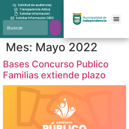
contenido
Solicitud de audiencias
Transparencia Activa
Solicitar Información
Solicitar Información OIRS
Mes:
Mayo 2022
Bases Concurso Publico
Familias extiende plazo