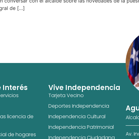
on conversar con el alcalde sobre las novedades de la pue
gral de […]
e Interés
Vive Independencia
ervicios
Tarjeta Vecino
Deportes Independencia
Agu
as licencia de
Independencia Cultural
Alcal
Independencia Patrimonial
Av. I
cial de hogares
Independencia Ciudadana