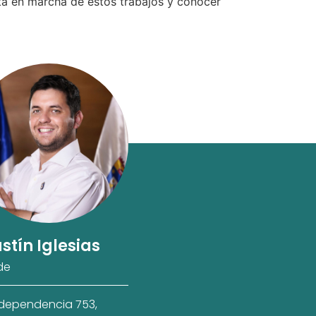
sta en marcha de estos trabajos y conocer
stín Iglesias
de
ndependencia 753,