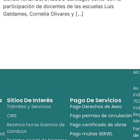
participación de docentes de las escuelas Luis
Galdames, Cornelia Olivares y […]
Ag
Ig
Al
Av.
In
a
Sitios De Interés
Pago De Servicios
753
Trámites y Servicios
Pago Derechos de Aseo
In
Re
OIRS
Pago permiso de circulación
Met
Reserva horas licencia de
Pago certificado de obras
Fo
conducir
al
Pago multas SERVEL
de