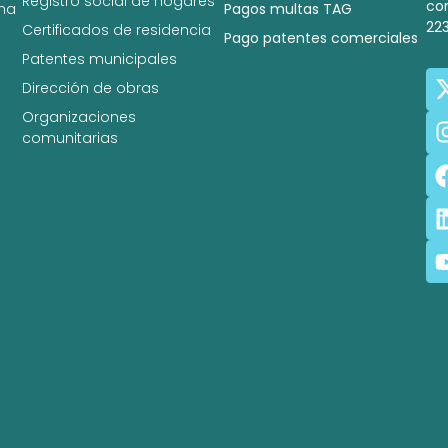
Registro social de hogares
co
na
Pagos multas TAG
22
Certificados de residencia
Pago patentes comerciales
Patentes municipales
Dirección de obras
Organizaciones
comunitarias