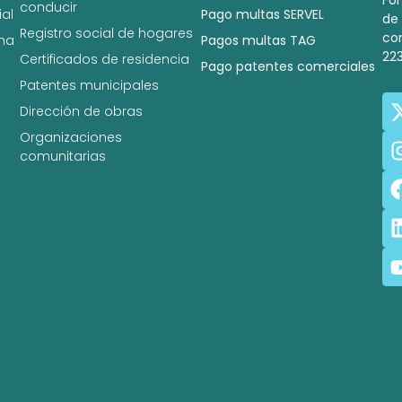
conducir
al
Pago multas SERVEL
de
Registro social de hogares
co
na
Pagos multas TAG
22
Certificados de residencia
Pago patentes comerciales
Patentes municipales
Dirección de obras
Organizaciones
comunitarias