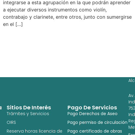
integrarse a esta agrupación en la que podrán aprender
a ejecutar diversos instrumentos como violín,
contrabajo y clarinete, entre otros, junto con sumergirse
en el […]
Ag
Ig
Al
Av.
In
a
Sitios De Interés
Pago De Servicios
753
Trámites y Servicios
Pago Derechos de Aseo
In
Re
OIRS
Pago permiso de circulación
Met
Reserva horas licencia de
Pago certificado de obras
Fo