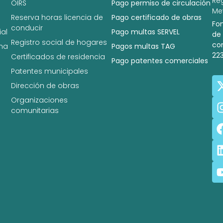
Re
OIRS
Pago permiso de circulación
Met
Reserva horas licencia de
Pago certificado de obras
Fo
conducir
al
Pago multas SERVEL
de
Registro social de hogares
co
na
Pagos multas TAG
22
Certificados de residencia
Pago patentes comerciales
Patentes municipales
Dirección de obras
Organizaciones
comunitarias