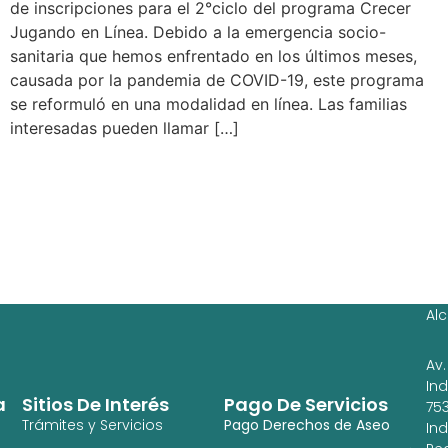
de inscripciones para el 2°ciclo del programa Crecer
Jugando en Línea. Debido a la emergencia socio-
sanitaria que hemos enfrentado en los últimos meses,
causada por la pandemia de COVID-19, este programa
se reformuló en una modalidad en línea. Las familias
interesadas pueden llamar […]
Ag
Ig
Al
Av.
In
a
Sitios De Interés
Pago De Servicios
753
Trámites y Servicios
Pago Derechos de Aseo
In