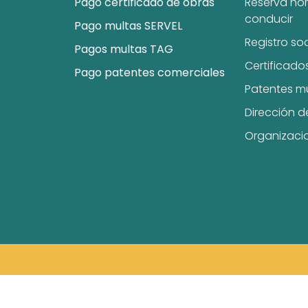
Pago certificado de obras
Reserva hor
conducir
Pago multas SERVEL
Registro so
Pagos multas TAG
Certificado
Pago patentes comerciales
Patentes m
Dirección d
Organizaci