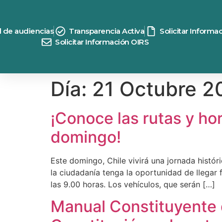
contenido
d de audiencias
Transparencia Activa
Solicitar Informa
Solicitar Información OIRS
Día:
21 Octubre 2
¡Conoce las rutas y ho
domingo!
Este domingo, Chile vivirá una jornada histór
la ciudadanía tenga la oportunidad de llegar 
las 9.00 horas. Los vehículos, que serán […]
Manual Constituyente 