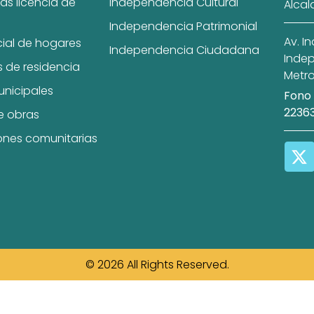
as licencia de
Independencia Cultural
Alcal
Independencia Patrimonial
Av. I
cial de hogares
Independencia Ciudadana
Indep
s de residencia
Metro
unicipales
Fono 
2236
e obras
ones comunitarias
© 2026 All Rights Reserved.