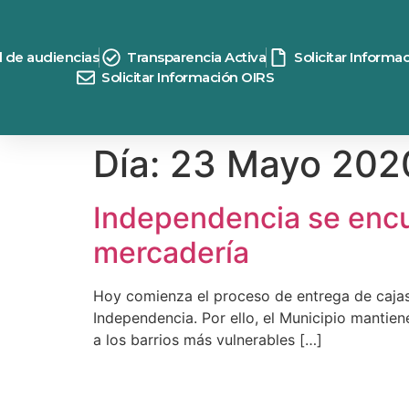
contenido
d de audiencias
Transparencia Activa
Solicitar Informa
Solicitar Información OIRS
Día:
23 Mayo 202
Independencia se encue
mercadería
Hoy comienza el proceso de entrega de cajas 
Independencia. Por ello, el Municipio mantien
a los barrios más vulnerables […]