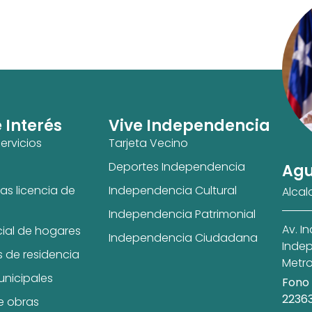
e Interés
Vive Independencia
ervicios
Tarjeta Vecino
Deportes Independencia
Agu
as licencia de
Independencia Cultural
Alcal
Independencia Patrimonial
Av. I
cial de hogares
Independencia Ciudadana
Indep
s de residencia
Metro
unicipales
Fono 
2236
e obras