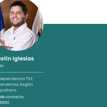
stín Iglesias
de
ndependencia 753,
endencia, Región
politana.
de contacto:
31000