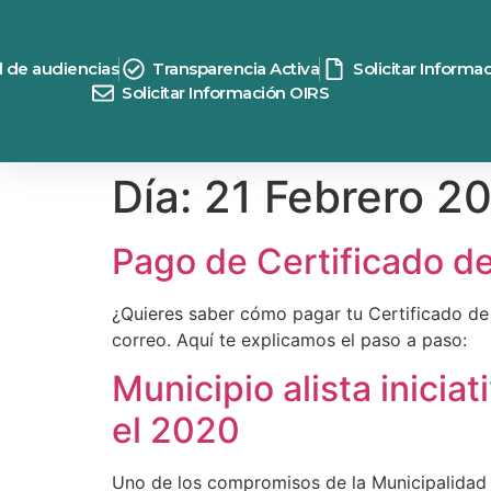
contenido
d de audiencias
Transparencia Activa
Solicitar Informa
Solicitar Información OIRS
Día:
21 Febrero 2
Pago de Certificado d
¿Quieres saber cómo pagar tu Certificado de 
correo. Aquí te explicamos el paso a paso:
Municipio alista inici
el 2020
Uno de los compromisos de la Municipalidad 