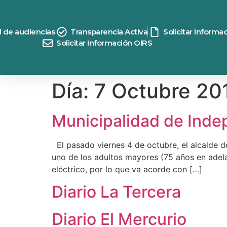
contenido
d de audiencias
Transparencia Activa
Solicitar Informa
Solicitar Información OIRS
Día:
7 Octubre 20
Municipalidad de Inde
El pasado viernes 4 de octubre, el alcalde 
uno de los adultos mayores (75 años en adelan
eléctrico, por lo que va acorde con […]
Diario La Tercera
Diario El Mercurio