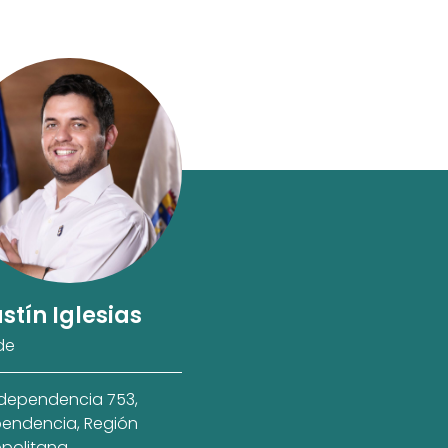
stín Iglesias
de
ndependencia 753,
endencia, Región
politana.