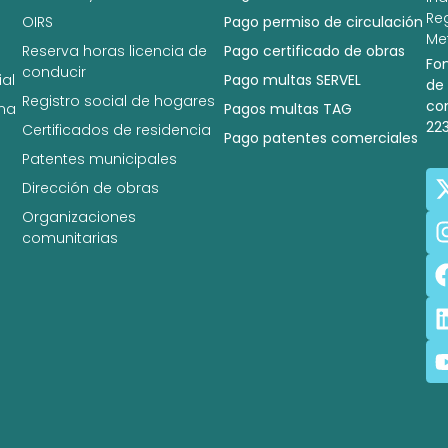
Re
OIRS
Pago permiso de circulación
Met
Reserva horas licencia de
Pago certificado de obras
Fo
conducir
al
Pago multas SERVEL
de
Registro social de hogares
co
na
Pagos multas TAG
22
Certificados de residencia
Pago patentes comerciales
Patentes municipales
Dirección de obras
Organizaciones
comunitarias