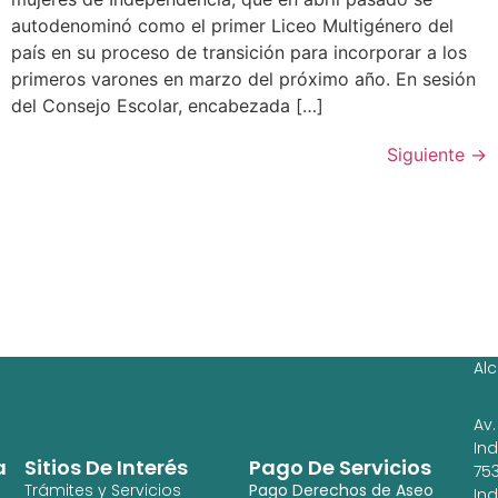
autodenominó como el primer Liceo Multigénero del
país en su proceso de transición para incorporar a los
primeros varones en marzo del próximo año. En sesión
del Consejo Escolar, encabezada […]
Siguiente
→
Ag
Ig
Al
Av.
In
a
Sitios De Interés
Pago De Servicios
753
Trámites y Servicios
Pago Derechos de Aseo
In