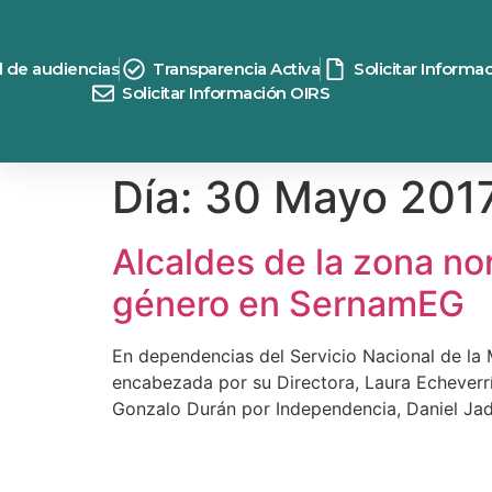
contenido
d de audiencias
Transparencia Activa
Solicitar Informa
Solicitar Información OIRS
Día:
30 Mayo 201
Alcaldes de la zona no
género en SernamEG
En dependencias del Servicio Nacional de la M
encabezada por su Directora, Laura Echeverrí
Gonzalo Durán por Independencia, Daniel Jad