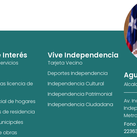
e Interés
Vive Independencia
ervicios
Tarjeta Vecino
Deportes Independencia
Agu
as licencia de
Independencia Cultural
Alcal
Independencia Patrimonial
Av. I
cial de hogares
Independencia Ciudadana
Indep
s de residencia
Metro
unicipales
Fono 
2236
e obras