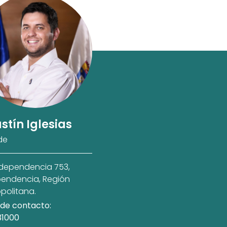
stín Iglesias
de
ndependencia 753,
endencia, Región
politana.
de contacto:
31000