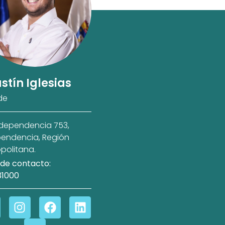
stín Iglesias
de
ndependencia 753,
endencia, Región
politana.
de contacto:
31000