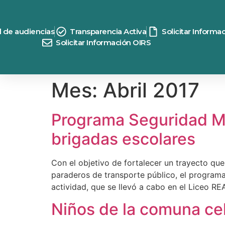
contenido
d de audiencias
Transparencia Activa
Solicitar Informa
Solicitar Información OIRS
Mes:
Abril 2017
Programa Seguridad Má
brigadas escolares
Con el objetivo de fortalecer un trayecto qu
paraderos de transporte público, el programa
actividad, que se llevó a cabo en el Liceo RE
Niños de la comuna ce