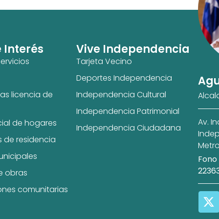
e Interés
Vive Independencia
ervicios
Tarjeta Vecino
Deportes Independencia
Agu
as licencia de
Independencia Cultural
Alcal
Independencia Patrimonial
Av. I
cial de hogares
Independencia Ciudadana
Indep
s de residencia
Metro
unicipales
Fono 
2236
e obras
ones comunitarias