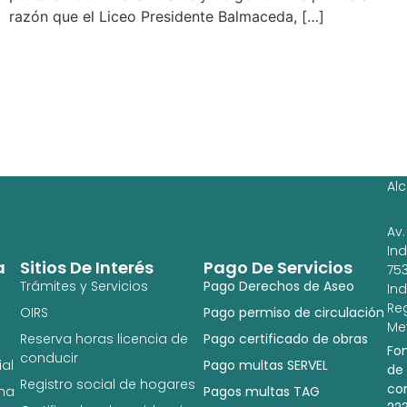
razón que el Liceo Presidente Balmaceda, […]
Ag
Ig
Al
Av.
In
a
Sitios De Interés
Pago De Servicios
753
Trámites y Servicios
Pago Derechos de Aseo
In
Re
OIRS
Pago permiso de circulación
Met
Reserva horas licencia de
Pago certificado de obras
Fo
conducir
al
Pago multas SERVEL
de
Registro social de hogares
co
na
Pagos multas TAG