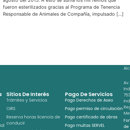
fueron esterilizados gracias al Programa de Tenencia
Responsable de Animales de Compañía, impulsado […]
Ag
Ig
Al
Av.
In
a
Sitios De Interés
Pago De Servicios
753
Trámites y Servicios
Pago Derechos de Aseo
In
Re
OIRS
Pago permiso de circulación
Met
Reserva horas licencia de
Pago certificado de obras
Fo
conducir
al
Pago multas SERVEL
de