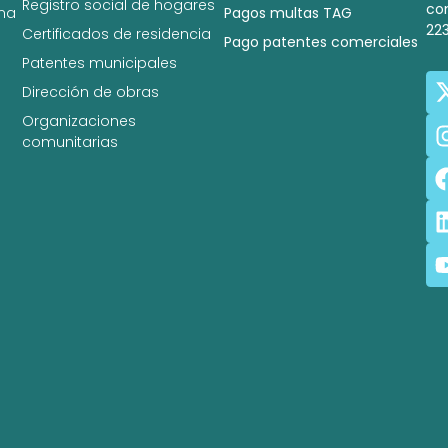
Registro social de hogares
co
na
Pagos multas TAG
22
Certificados de residencia
Pago patentes comerciales
Patentes municipales
Dirección de obras
Organizaciones
comunitarias