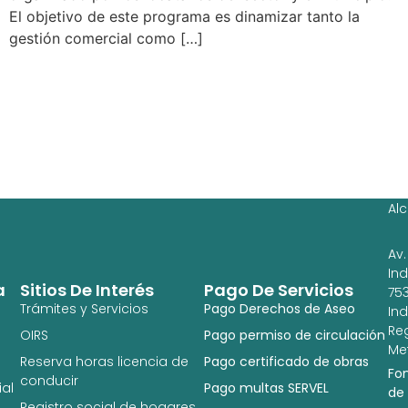
El objetivo de este programa es dinamizar tanto la
gestión comercial como […]
Ag
Ig
Al
Av.
In
a
Sitios De Interés
Pago De Servicios
753
Trámites y Servicios
Pago Derechos de Aseo
In
Re
OIRS
Pago permiso de circulación
Met
Reserva horas licencia de
Pago certificado de obras
Fo
conducir
al
Pago multas SERVEL
de
Registro social de hogares