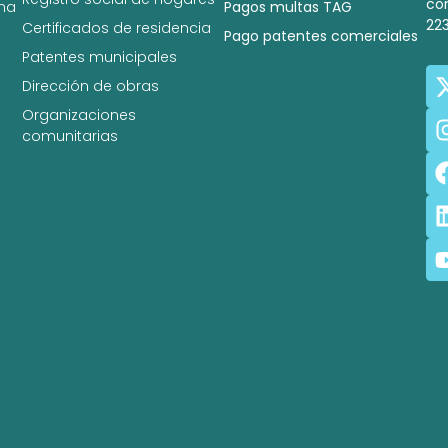
co
na
Pagos multas TAG
22
Certificados de residencia
Pago patentes comerciales
Patentes municipales
Dirección de obras
Organizaciones
comunitarias