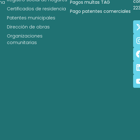
co
na
Pagos multas TAG
22
Certificados de residencia
Pago patentes comerciales
Patentes municipales
Dirección de obras
Organizaciones
comunitarias